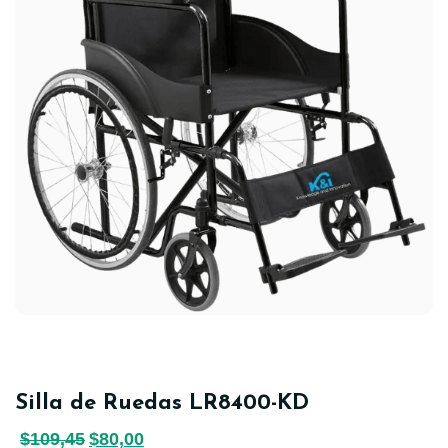
Silla de Ruedas LR8400-KD
$
109,45
$
80,00