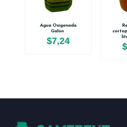
Agua Oxigenada
Re
Galón
cortop
li
$
7,24