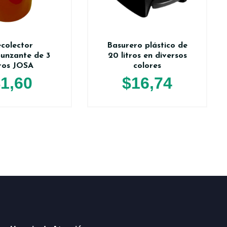
colector
Basurero plástico de
unzante de 3
20 litros en diversos
tros JOSA
colores
$
1,60
$
16,74