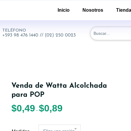
-51 y 18 de Septiembre. Quito - Ecuador
Inicio
Nosotros
Tiend
TELÉFONO
+593 98 476 1440 // (02) 250 0023
Venda de Watta Alcolchada
para POP
$
0,49
$
0,89
-