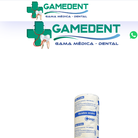
ventas@todolomedico.com
9 de Octubre N20