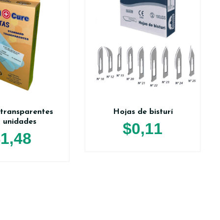
 transparentes
Hojas de bisturí
 unidades
$
0,11
$
1,48