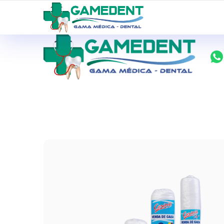
ventas@todolomedico.com
9 de Octubre N20