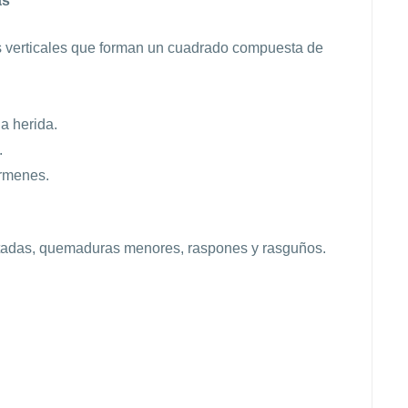
as
s verticales que forman un cuadrado compuesta de
a herida.
.
érmenes.
ortadas, quemaduras menores, raspones y rasguños.