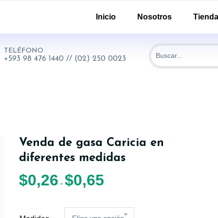
-51 y 18 de Septiembre. Quito - Ecuador
Inicio
Nosotros
Tiend
TELÉFONO
+593 98 476 1440 // (02) 250 0023
Venda de gasa Caricia en
diferentes medidas
$
0,26
$
0,65
-