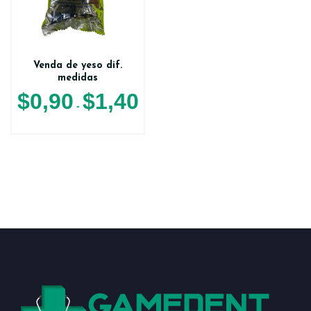
Venda de yeso dif.
medidas
$
0,90
$
1,40
-