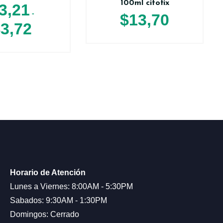
100ml citofix
3,21
-
$
13,70
$
3,72
Horario de Atención
Lunes a Viernes: 8:00AM - 5:30PM
Sabados: 9:30AM - 1:30PM
Domingos: Cerrado