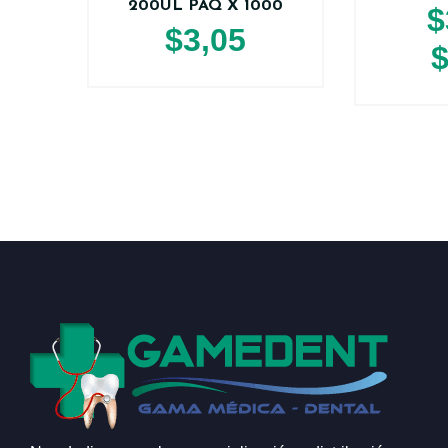
200UL PAQ X 1000
$
$
3,05