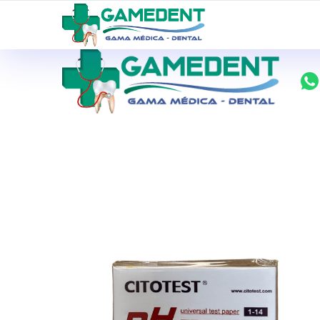
ventas@todolomedico.com
9 de Octubre N20