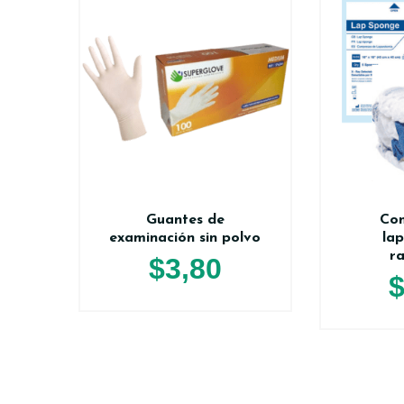
Guantes de
Co
examinación sin polvo
la
r
$
3,80