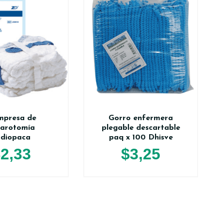
mpresa de
Gorro enfermera
parotomía
plegable descartable
adiopaca
paq x 100 Dhisve
$
2,33
$
3,25