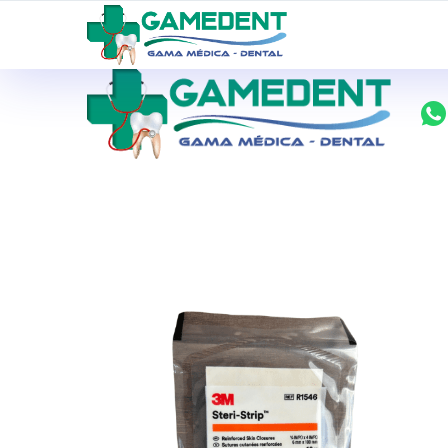
ventas@todolomedico.com
9 de Octubre N20