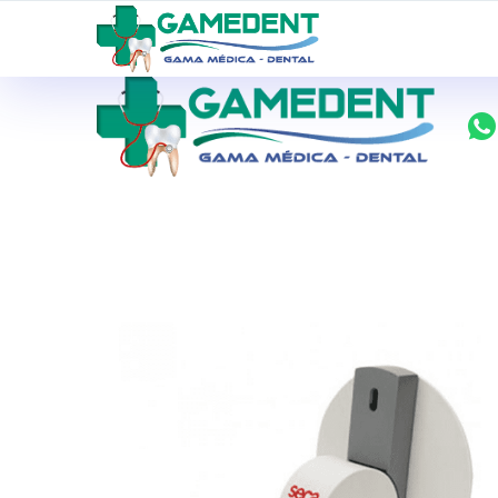
ventas@todolomedico.com
9 de Octubre N20