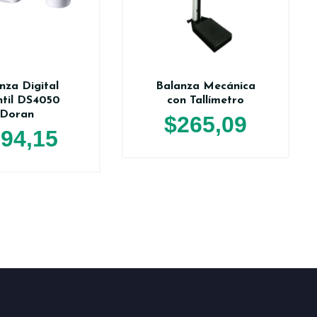
nza Digital
Balanza Mecánica
ntil DS4050
con Tallímetro
Doran
$
265,09
94,15