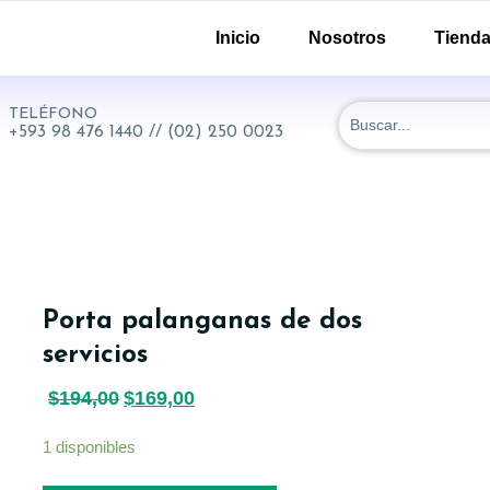
-51 y 18 de Septiembre. Quito - Ecuador
Inicio
Nosotros
Tiend
TELÉFONO
+593 98 476 1440 // (02) 250 0023
Porta palanganas de dos
servicios
$
194,00
$
169,00
1 disponibles