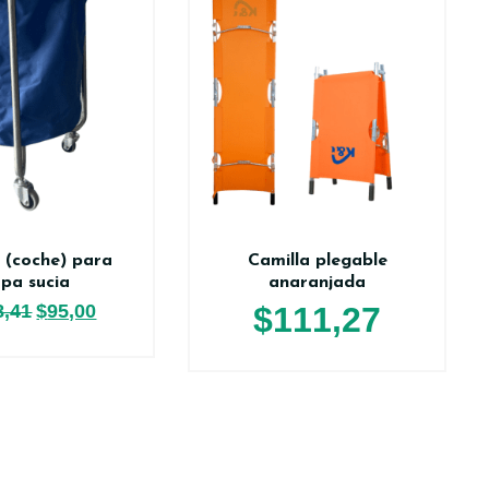
s (coche) para
Camilla plegable
pa sucia
anaranjada
8,41
$
95,00
$
111,27