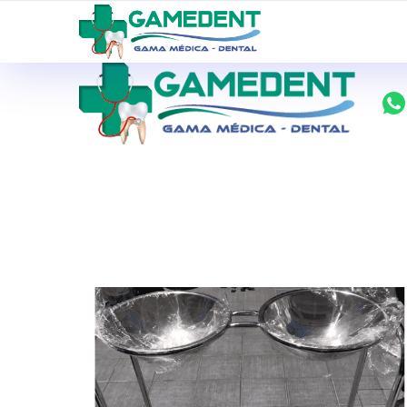
ventas@todolomedico.com
9 de Octubre N20