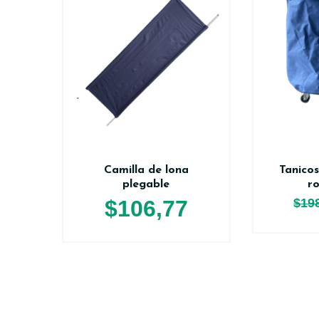
Camilla de lona
Tanico
plegable
ro
$
106,77
$
19