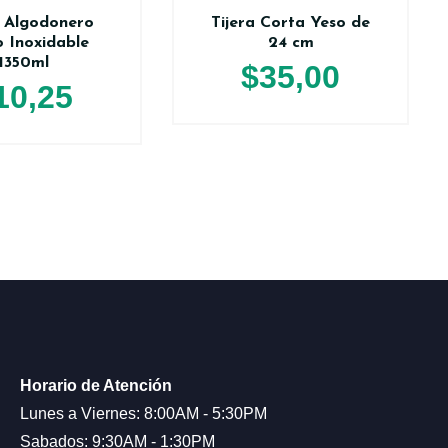
 Algodonero
Tijera Corta Yeso de
 Inoxidable
24 cm
1350ml
$
35,00
10,25
Horario de Atención
Lunes a Viernes: 8:00AM - 5:30PM
Sabados: 9:30AM - 1:30PM