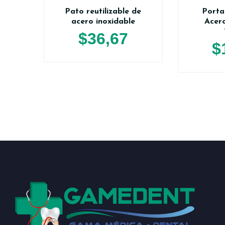
Pato reutilizable de
Porta
acero inoxidable
Acero
$
36,67
$