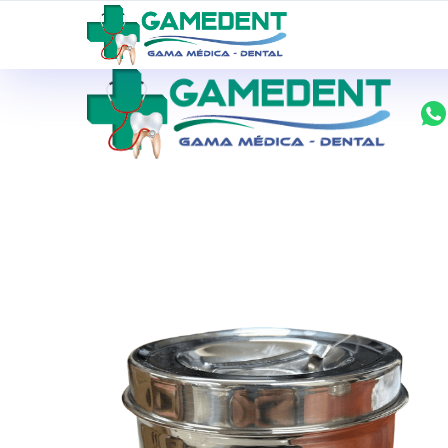
ventas@todolomedico.com
9 de Octubre N20