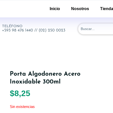
-51 y 18 de Septiembre. Quito - Ecuador
Inicio
Nosotros
Tiend
TELÉFONO
+593 98 476 1440 // (02) 250 0023
Porta Algodonero Acero
Inoxidable 300ml
$
8,25
Sin existencias