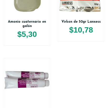
Amonio cuaternario en
Virkon de 50gr Lanxess
galón
$
10,78
$
5,30