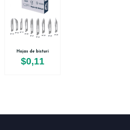
Hojas de bisturí
$
0,11