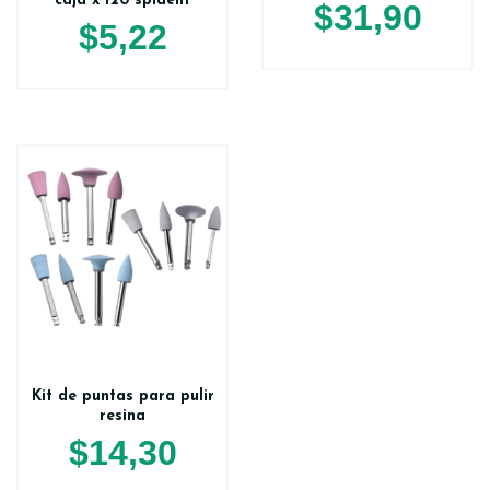
caja x 120 spident
$
31,90
$
5,22
Kit de puntas para pulir
resina
$
14,30