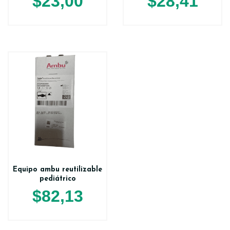
$
23,00
$
28,41
Equipo ambu reutilizable
pediátrico
$
82,13