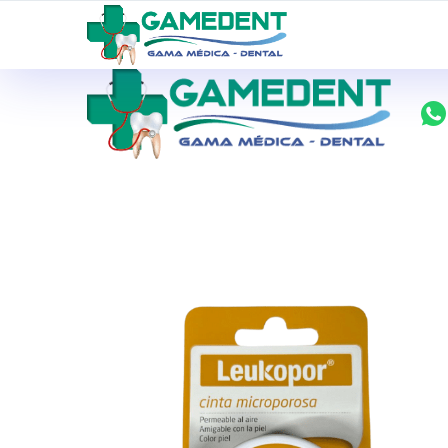
ventas@todolomedico.com
9 de Octubre N20