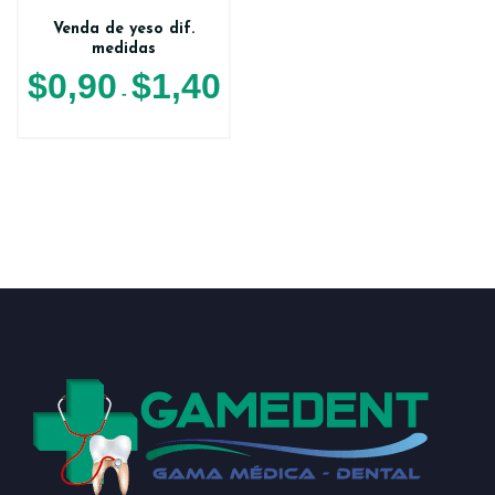
Venda de yeso dif.
medidas
$
0,90
$
1,40
-