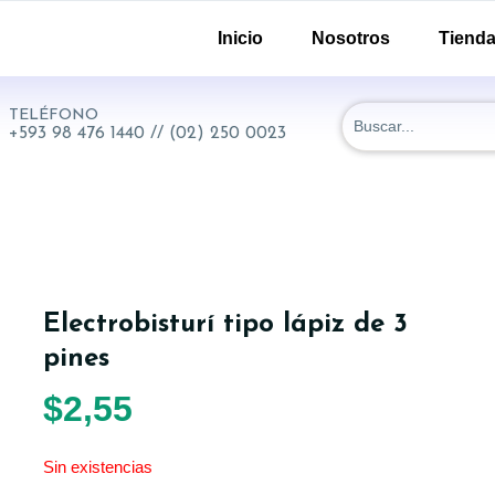
-51 y 18 de Septiembre. Quito - Ecuador
Inicio
Nosotros
Tiend
TELÉFONO
+593 98 476 1440 // (02) 250 0023
Electrobisturí tipo lápiz de 3
pines
$
2,55
Sin existencias