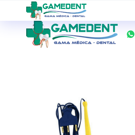
ventas@todolomedico.com
9 de Octubre N20