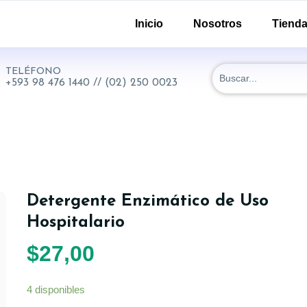
-51 y 18 de Septiembre. Quito - Ecuador
Inicio
Nosotros
Tiend
TELÉFONO
+593 98 476 1440 // (02) 250 0023
Detergente Enzimático de Uso
Hospitalario
$
27,00
4 disponibles