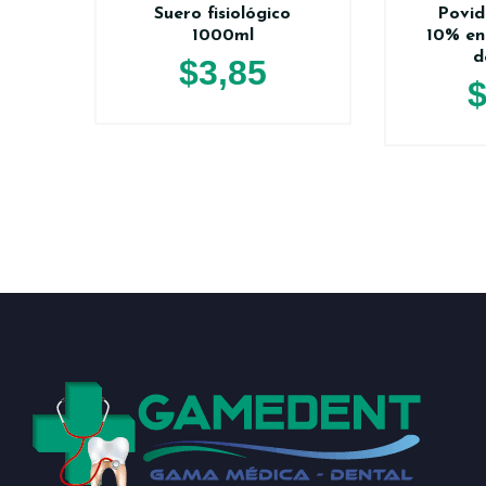
Suero fisiológico
Povi
1000ml
10% en
d
$
3,85