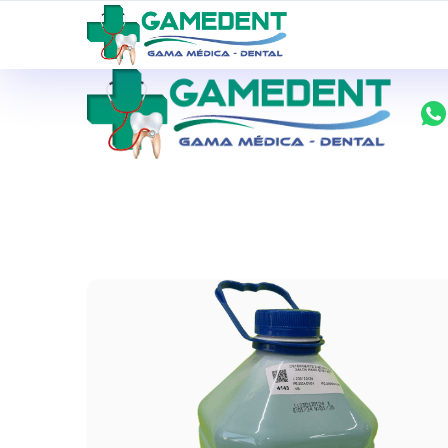
ventas@todolomedico.com
9 de Octubre N20