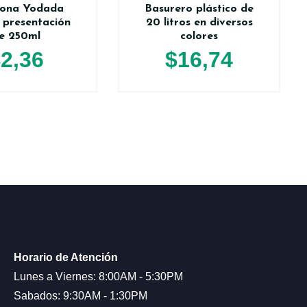
dona Yodada
Basurero plástico de
 presentación
20 litros en diversos
e 250ml
colores
$
2,36
$
16,74
Horario de Atención
Lunes a Viernes: 8:00AM - 5:30PM
Sabados: 9:30AM - 1:30PM