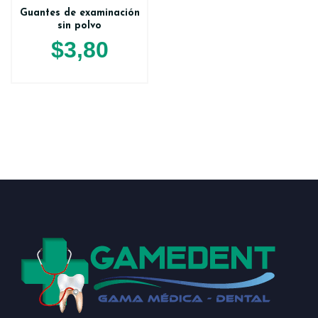
Guantes de examinación
sin polvo
$
3,80