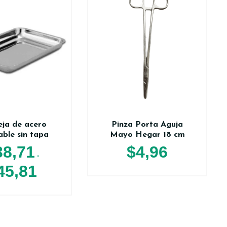
ja de acero
Pinza Porta Aguja
able sin tapa
Mayo Hegar 18 cm
38,71
$
4,96
-
45,81