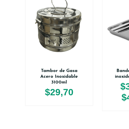
Tambor de Gasa
Bande
Acero Inoxidable
inoxid
3100ml
$
$
29,70
$