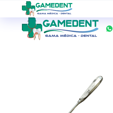
ventas@todolomedico.com
9 de Octubre N20