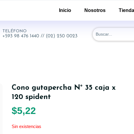
-51 y 18 de Septiembre. Quito - Ecuador
Inicio
Nosotros
Tiend
TELÉFONO
+593 98 476 1440 // (02) 250 0023
Cono gutapercha N° 35 caja x
120 spident
$
5,22
Sin existencias