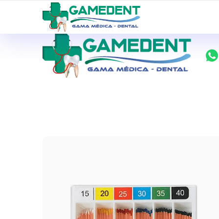
ventas@todolomedico.com
9 de Octubre N20