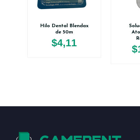
Hilo Dental Blendax
Solu
de 50m
At
R
$
4,11
$