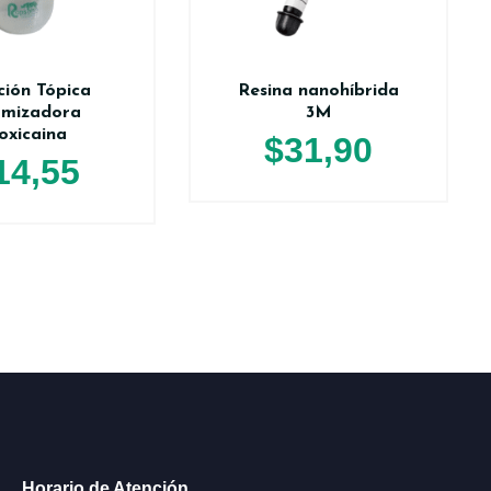
ción Tópica
Resina nanohíbrida
omizadora
3M
oxicaina
$
31,90
14,55
Horario de Atención