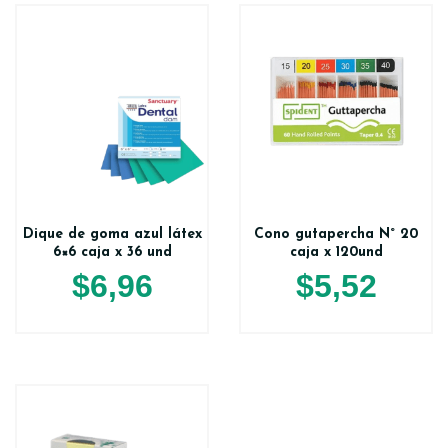
Dique de goma azul látex
Cono gutapercha N° 20
6×6 caja x 36 und
caja x 120und
$
6,96
$
5,52