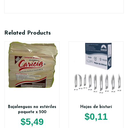
Related Products
Bajalenguas no estériles
Hojas de bisturí
paquete x 500
$
0,11
$
5,49