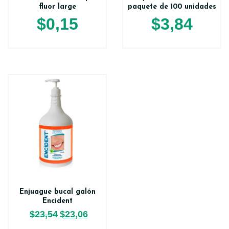
fluor large
paquete de 100 unidades
$
0,15
$
3,84
Enjuague bucal galón
Encident
$
23,54
$
23,06