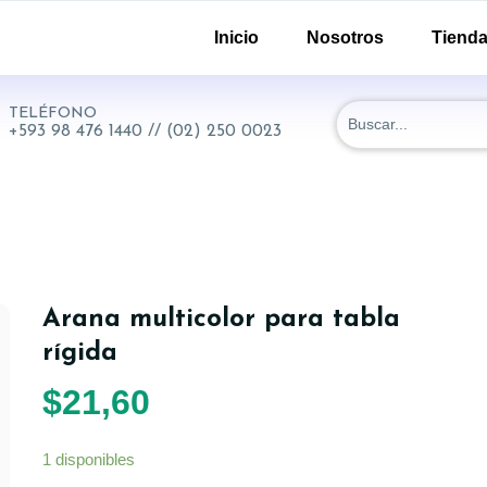
-51 y 18 de Septiembre. Quito - Ecuador
Inicio
Nosotros
Tiend
TELÉFONO
+593 98 476 1440 // (02) 250 0023
Arana multicolor para tabla
rígida
$
21,60
1 disponibles