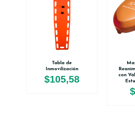
Tabla de
Mas
Inmovilización
Reanim
con Vá
$
105,58
Estu