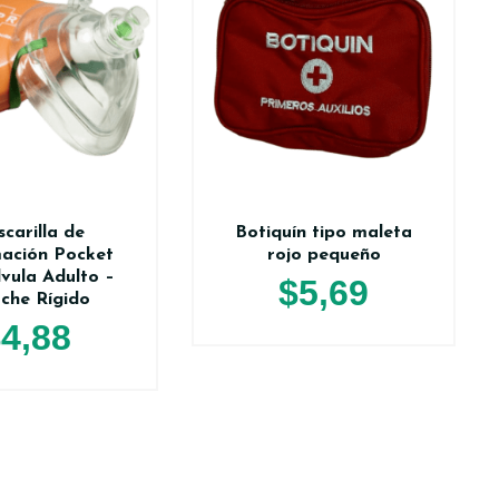
carilla de
Botiquín tipo maleta
ación Pocket
rojo pequeño
lvula Adulto –
$
5,69
che Rígido
$
4,88