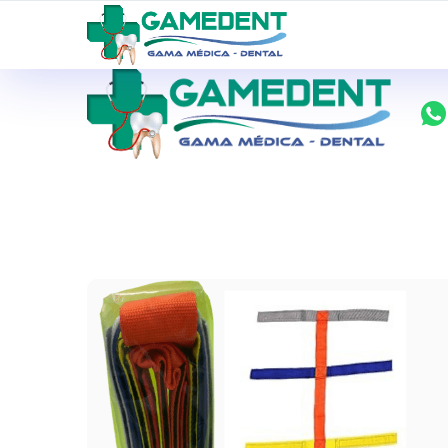
ventas@todolomedico.com
9 de Octubre N20