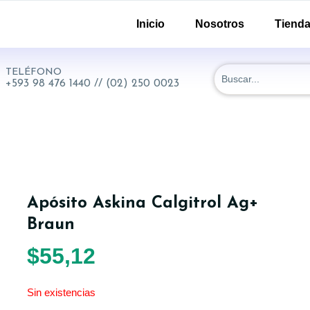
-51 y 18 de Septiembre. Quito - Ecuador
Inicio
Nosotros
Tiend
TELÉFONO
+593 98 476 1440 // (02) 250 0023
Apósito Askina Calgitrol Ag+
Braun
$
55,12
Sin existencias