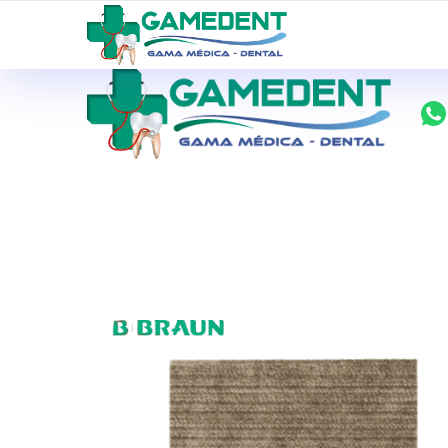
ventas@todolomedico.com
9 de Octubre N20